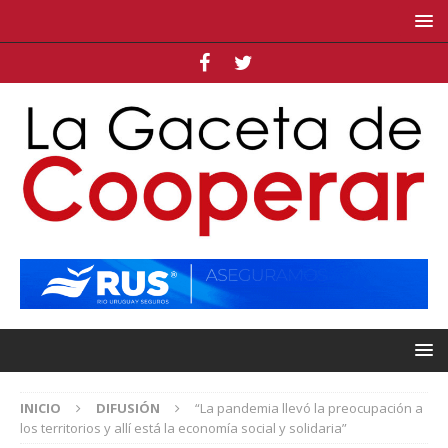
INICIO
DIFUSIÓN
“La pandemia llevó la preocupación a
los territorios y allí está la economía social y solidaria”