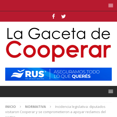
INICIO
NORMATIVA
Incidencia legislativa: diputados
visitaron Cooperar y se comprometieron a apoyar reclamos del