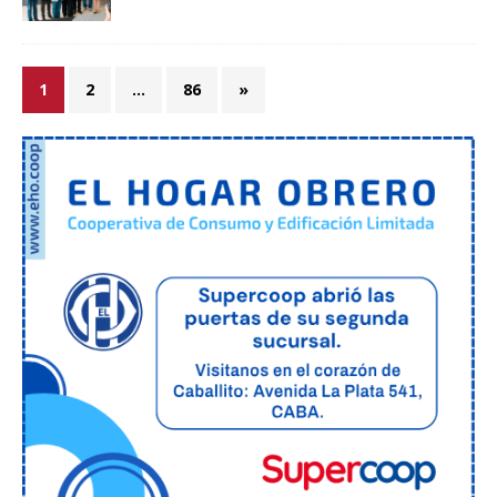
1
2
…
86
»