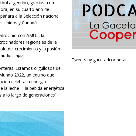
útbol argentino, gracias a un
hora, en su cuarto año de
añará a la Selección nacional
os Unidos y Canadá.
atrocinio con AMUL, la
trocinadores regionales de la
olo del crecimiento y la pasión
laudio Tapia.
Tweets by gacetadcooperar
ronteras. Estamos orgullosos de
 Mundo 2022, un equipo que
ración celebra la energía
ue la leche —la bebida energética
a lo largo de generaciones”,