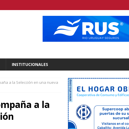
INSTITUCIONALES
paña a la Selección en una nueva
ompaña a la
sión