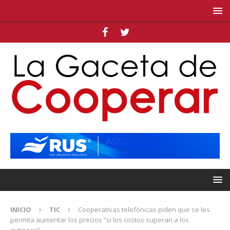
INICIO
TIC
Cooperativas telefónicas piden que se les
permita aumentar los precios “si los costos superan a los