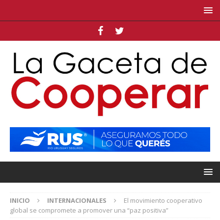
INICIO
INTERNACIONALES
El movimiento cooperativo
global se compromete a promover una “paz positiva”