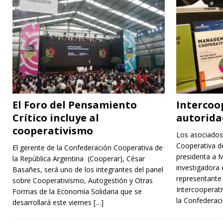
El Foro del Pensamiento
Intercoo
Crítico incluye al
autorida
cooperativismo
Los asociados
Cooperativa 
El gerente de la Confederación Cooperativa de
presidenta a M
la República Argentina (Cooperar), César
investigadora
Basañes, será uno de los integrantes del panel
representante 
sobre Cooperativismo, Autogestión y Otras
Intercooperati
Formas de la Economía Solidaria que se
la Confederac
desarrollará este viernes
[…]