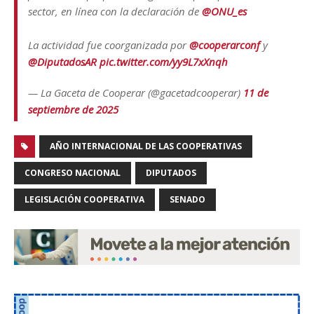
sector, en línea con la declaración de
@ONU_es
La actividad fue coorganizada por
@cooperarconf
y
@DiputadosAR
pic.twitter.com/yy9L7xXnqh
— La Gaceta de Cooperar (@gacetadcooperar)
11 de
septiembre de 2025
AÑO INTERNACIONAL DE LAS COOPERATIVAS
CONGRESO NACIONAL
DIPUTADOS
LEGISLACIÓN COOPERATIVA
SENADO