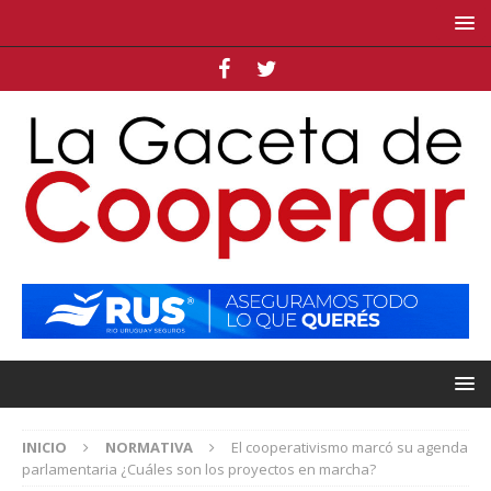
INICIO
NORMATIVA
El cooperativismo marcó su agenda
parlamentaria ¿Cuáles son los proyectos en marcha?