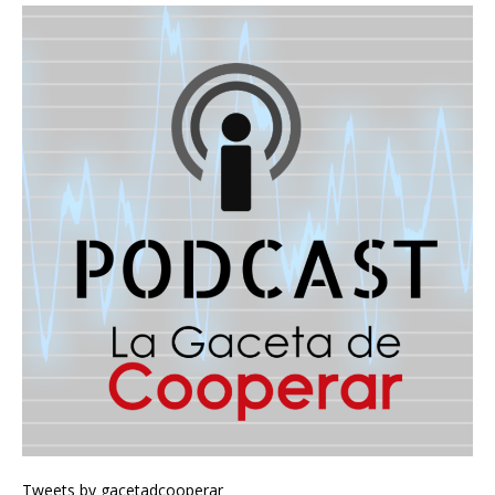
Tweets by gacetadcooperar