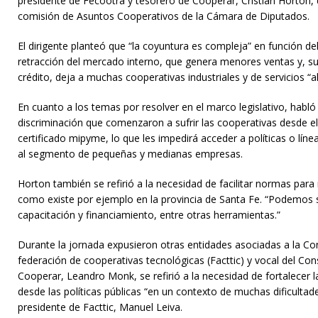
presidente de Fecootra y tesorero de Cooperar, Cristian Horton, 
comisión de Asuntos Cooperativos de la Cámara de Diputados.
El dirigente planteó que “la coyuntura es compleja” en función del
retracción del mercado interno, que genera menores ventas y, su
crédito, deja a muchas cooperativas industriales y de servicios “al
En cuanto a los temas por resolver en el marco legislativo, habló 
discriminación que comenzaron a sufrir las cooperativas desde el
certificado mipyme, lo que les impedirá acceder a políticas o lín
al segmento de pequeñas y medianas empresas.
Horton también se refirió a la necesidad de facilitar normas para
como existe por ejemplo en la provincia de Santa Fe. “Podemos 
capacitación y financiamiento, entre otras herramientas.”
Durante la jornada expusieron otras entidades asociadas a la Conf
federación de cooperativas tecnológicas (Facttic) y vocal del Co
Cooperar, Leandro Monk, se refirió a la necesidad de fortalecer
desde las políticas públicas “en un contexto de muchas dificultad
presidente de Facttic, Manuel Leiva.