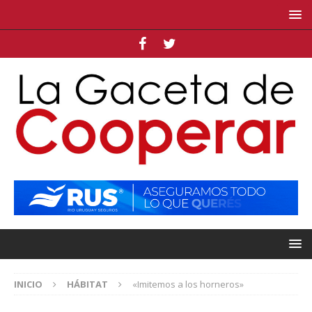
INICIO
HÁBITAT
«Imitemos a los horneros»