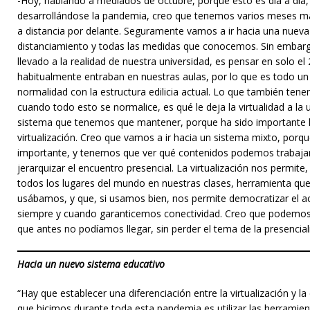
-Hoy, hablando a mediados de octubre, porque esto es día a día,
desarrollándose la pandemia, creo que tenemos varios meses más
a distancia por delante. Seguramente vamos a ir hacia una nueva
distanciamiento y todas las medidas que conocemos. Sin embar
llevado a la realidad de nuestra universidad, es pensar en solo el
habitualmente entraban en nuestras aulas, por lo que es todo un
normalidad con la estructura edilicia actual. Lo que también te
cuando todo esto se normalice, es qué le deja la virtualidad a la 
sistema que tenemos que mantener, porque ha sido importante 
virtualización. Creo que vamos a ir hacia un sistema mixto, porqu
importante, y tenemos que ver qué contenidos podemos trabaja
jerarquizar el encuentro presencial. La virtualización nos permit
todos los lugares del mundo en nuestras clases, herramienta qu
usábamos, y que, si usamos bien, nos permite democratizar el ac
siempre y cuando garanticemos conectividad. Creo que podemos 
que antes no podíamos llegar, sin perder el tema de la presencia
Hacia un nuevo sistema educativo
“Hay que establecer una diferenciación entre la virtualización y la
que hicimos durante toda esta pandemia es utilizar las herramien