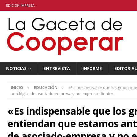
EDICIÓN IMPRESA
NOTICIAS
ENTREVISTA
INFORME
EDITORIAL
INICIO
EDUCACIÓN
«Es indispensable que los graduado
una lógica de asociado-empresa y no empresa-cliente»
«Es indispensable que los 
entiendan que estamos ant
de asociado-empresa y no 