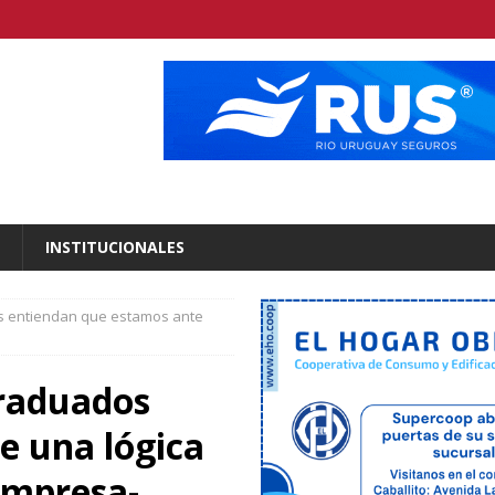
INSTITUCIONALES
s entiendan que estamos ante
graduados
e una lógica
empresa-