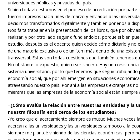
universidades públicas y privadas del país.
Si bien todavía estamos en el proceso de acreditación por parte 
fueron impresos hacia fines de marzo y enviados a las universid
decidimos transformarlos digitalmente y también ponerlos a disp
Nos falta trabajar en la presentación de los libros, que por obv
realizar, y por otro lado seguir difundiéndolos, porque si bien pu
estudio, después es el docente quien decide cómo dictarlo y no e
de una materia exclusiva o de un ítem más dentro de una existent
transversal. Estas son todas cuestiones que también tenemos qu
No obstante lo expuesto, quiero ser sincero. Hay una resistencia 
sistema universitario, por lo que tenemos que seguir trabajando pa
economía social, que por ahí emergen en situaciones económica
atravesando nuestro país. Por ahí a las empresas extranjeras no l
mientras que las empresas de la economía social están siempre a
–
¿Cómo evalúa la relación entre nuestras entidades y la 
nuestra filosofía está cerca de los estudiantes?
-Yo creo que el acercamiento siempre es mutuo Muchas veces la
acercan a las universidades y las universidades tampoco a la ec
siempre me planteé viniendo de las ciencias económicas, pero p
es que formamos profesionales para la empresa privada y no par