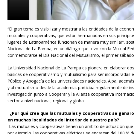
“El gran tema es visibilizar y mostrar a las entidades de la econo
mutuales y cooperativas, que están hermanadas en sus principios
lugares de Latinoamérica funcionan de manera muy similar”, sostu
Nacional de La Pampa, en un diálogo que tuvo con la Mutual Fe
conmemorarse el Día Nacional del Mutualismo, el primer sábado
La Universidad Nacional de La Pampa es pionera en elaborar dos
básicas de cooperativismo y mutualismo para ser incorporadas e
Público y Abogacía de las universidades nacionales. Alpa, además
y al mutualismo desde la academia, participa regularmente de in
investigación junto a Cooperar y la Alianza cooperativa Internacio
sector a nivel nacional, regional y global.
–
¿Por qué cree que las mutuales y cooperativas se ganar
en muchas localidades del interior de nuestro país?
-Las mutuales y cooperativas tienen un ámbito de actuación que 
por ejemplo, las cooperativas eléctricas se encargan del 100 % de 