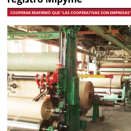
COOPERAR REAFIRMÓ QUE "LAS COOPERATIVAS SON EMPRESAS"