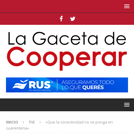
INICIO
TIC
«Que la conectividad no se ponga en
cuarentena»