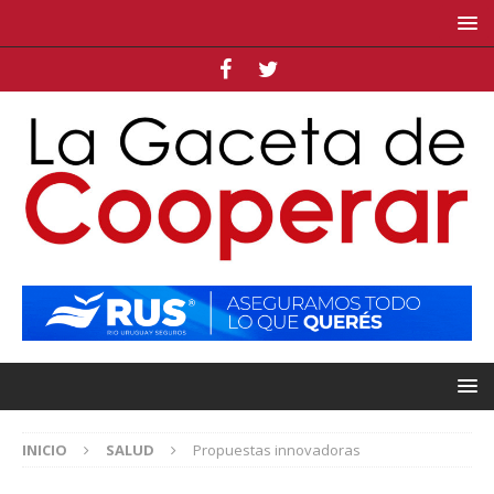
INICIO
SALUD
Propuestas innovadoras