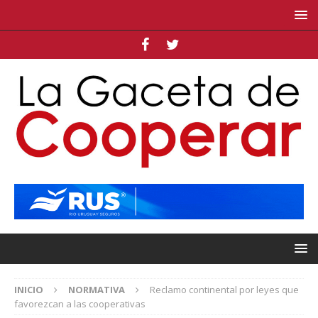
INICIO
NORMATIVA
Reclamo continental por leyes que
favorezcan a las cooperativas