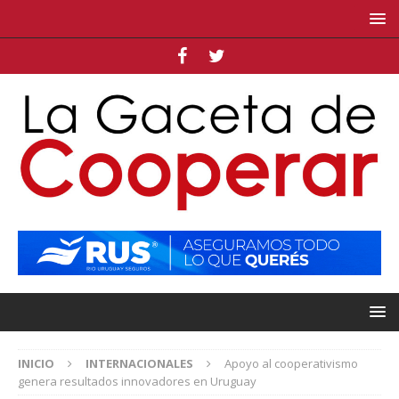
INICIO
INTERNACIONALES
Apoyo al cooperativismo
genera resultados innovadores en Uruguay