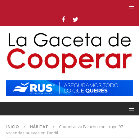
INICIO
HÁBITAT
Cooperativa Falucho construye 97
viviendas nuevas en Tandil