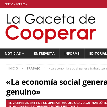
EDICIÓN IMPRESA
NOTICIAS
ENTREVISTA
INFORME
EDITORIAL
INICIO
TRABAJO
«La economía social genera trabajo ge
«La economía social genera
genuino»
EL VICEPRESIDENTE DE COOPERAR, MIGUEL OLAVIAGA, HABLÓ E
FUNCIONARIOS Y DIRIGENTES DEL MERCOSUR.