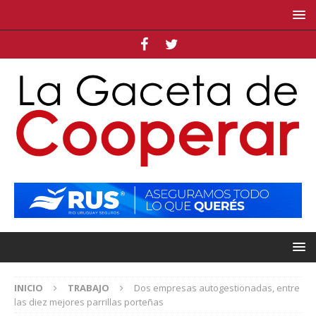
INICIO
TRABAJO
Dos empresas autogestionadas, entre
las diez mejores parrillas porteñas