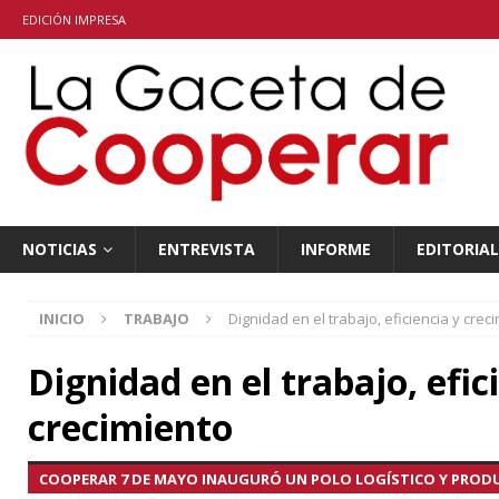
EDICIÓN IMPRESA
NOTICIAS
ENTREVISTA
INFORME
EDITORIAL
INICIO
TRABAJO
Dignidad en el trabajo, eficiencia y crec
Dignidad en el trabajo, efic
crecimiento
COOPERAR 7 DE MAYO INAUGURÓ UN POLO LOGÍSTICO Y PRODU