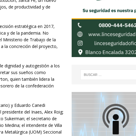
titución, Santa Fe, un nuevo
jos, de productividad y de
cisión estratégica en 2017,
mica y de la pandemia. No
l Ministerio de Trabajo de la
 a la concreción del proyecto,
e dignidad y autogestión a los
ncretar sus sueños como
rton, quien también lidera la
esorero de la confederación
tario) y Eduardo Canedi
l presidente del Inaes, Alex Roig;
to Sukerman; el secretario de
io Medina; el intendente de Villa
rera Metalúrgica (UOM) Seccional