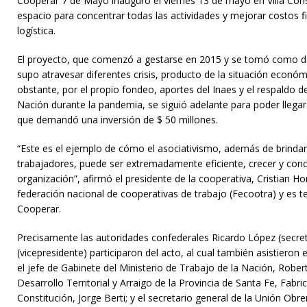
Cooperar 7 de Mayo inauguró el viernes 13 de mayo en Villa Cons
espacio para concentrar todas las actividades y mejorar costos fi
logística.
El proyecto, que comenzó a gestarse en 2015 y se tomó como de
supo atravesar diferentes crisis, producto de la situación econó
obstante, por el propio fondeo, aportes del Inaes y el respaldo de
Nación durante la pandemia, se siguió adelante para poder llegar
que demandó una inversión de $ 50 millones.
“Este es el ejemplo de cómo el asociativismo, además de brindarl
trabajadores, puede ser extremadamente eficiente, crecer y co
organización”, afirmó el presidente de la cooperativa, Cristian Ho
federación nacional de cooperativas de trabajo (Fecootra) y es t
Cooperar.
Precisamente las autoridades confederales Ricardo López (secre
(vicepresidente) participaron del acto, al cual también asistieron e
el jefe de Gabinete del Ministerio de Trabajo de la Nación, Rober
Desarrollo Territorial y Arraigo de la Provincia de Santa Fe, Fabric
Constitución, Jorge Berti; y el secretario general de la Unión Ob