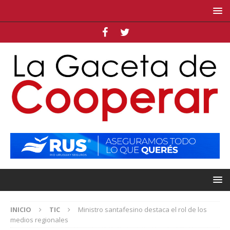
INICIO
TIC
Ministro santafesino destaca el rol de los
medios regionales