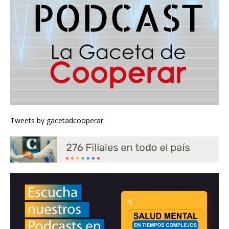
Tweets by gacetadcooperar