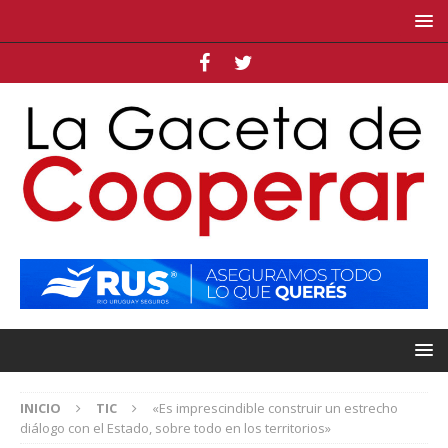
INICIO
TIC
«Es imprescindible construir un estrecho
diálogo con el Estado, sobre todo en los territorios»