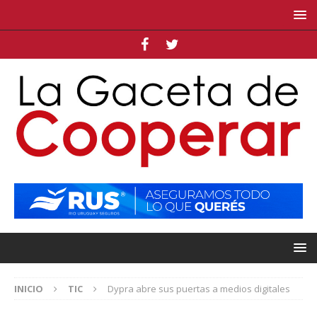
INICIO
TIC
Dypra abre sus puertas a medios digitales