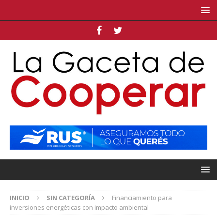
INICIO
SIN CATEGORÍA
Financiamiento para
inversiones energéticas con impacto ambiental