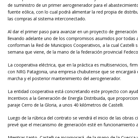
de suministro de un primer aerogenerador para el abastecimiento 
fuente eólica, con lo cual podrá alimentar la red propia de distri
las compras al sistema interconectado.
Al dar el primer paso para avanzar en un proyecto de generación
llevando adelante uno de los compromisos asumidos por todas a
conforman la Red de Municipios Cooperativos, a la cual Castelli
semana que viene, de la mano de la federación provincial Fedeco
La cooperativa eléctrica, que en la práctica es multiservicios, fir
con NRG Patagonia, una empresa chubutense que se encargará d
marcha y el posterior mantenimiento del aerogenerador.
La entidad cooperativa está concretando este proyecto con ayud
Incentivos a la Generación de Energía Distribuida, que proporcion
paraje Cerro de la Gloria, a unos 40 kilómetros de Castelli.
Luego de la rúbrica del contrato se vendrá el inicio de las obras c
prevé que el mecanismo de generación esté en funcionamiento a 
Mientras tanto, Castelli se incorporará, de la mano de la Cuecca 