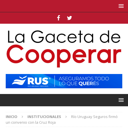
INICIO
INSTITUCIONALES
Río Uruguay Seguros firmó
un convenio con la Cruz Roja