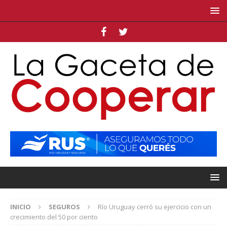
INICIO
SEGUROS
Río Uruguay cerró su ejercicio con un
crecimiento del 50 por ciento