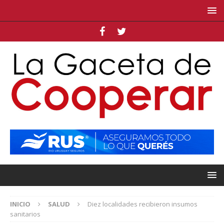
INICIO
SALUD
Diez localidades recibieron insumos
sanitarios