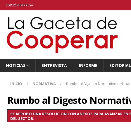
EDICIÓN IMPRESA
NOTICIAS
ENTREVISTA
INFORME
EDITORIAL
INICIO
NORMATIVA
Rumbo al Digesto Normativo del Ina
Rumbo al Digesto Normativ
SE APROBÓ UNA RESOLUCIÓN CON ANEXOS PARA AVANZAR EN 
DEL SECTOR.