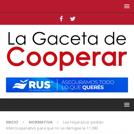
INICIO
NORMATIVA
Ley Hojarasca: pedido
intercooperativo para que no se derogue la 11.380