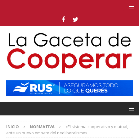
INICIO
NORMATIVA
«El sistema cooperativo y mutual,
ante un nuevo embate del neoliberalismo»