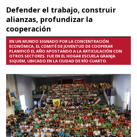
Defender el trabajo, construir
alianzas, profundizar la
cooperación
EN UN MUNDO SIGNADO POR LA CONCENTRACIÓN
ECONÓMICA, EL COMITÉ DE JUVENTUD DE COOPERAR
PLANIFICÓ EL AÑO APOSTANDO A LA ARTICULACIÓN CON
OTROS SECTORES. FUE EN EL HOGAR ESCUELA GRANJA
SIQUEM, UBICADO EN LA CIUDAD DE RÍO CUARTO.