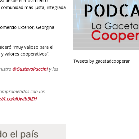
iva desde el movimiento
a comunidad más justa, integrada
Comercio Exterior, Georgina
sideró “muy valioso para el
 y valores cooperativos”.
Tweets by gacetadcooperar
nistro
@GustavoPuccini
y las
 comprometidos con los
://t.co/aIUwib3lZH