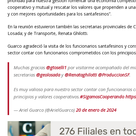
prioridad para nuestra gestión fomentar una economía competit
cooperativo y mutual y rescatar los valores que propenden a un
y con mejores oportunidades para los santafesinos”.
En la reunión estuvieron también las secretarias provinciales de 
Losada; y de Transporte, Renata Ghilotti.
Guarco agradeció la visita de los funcionarios santafesinos y con
sector contar con funcionarios comprometidos con los principios
Muchas gracias
@gtoselli1
por visitarme acompañado del mi
secretarias
@geolosada
y
@Renataghilotti
@ProduccionSF
.
Es muy valioso para nuestro sector contar con funcionarios
principios y valores cooperativos.
#SigamosCooperando
https
— Ariel Guarco (@ArielGuarco)
20 de enero de 2024