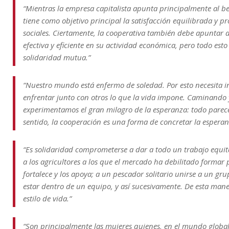
“Mientras la empresa capitalista apunta principalmente al be
tiene como objetivo principal la satisfacción equilibrada y p
sociales. Ciertamente, la cooperativa también debe apuntar a
efectiva y eficiente en su actividad económica, pero todo esto 
solidaridad mutua.”
“Nuestro mundo está enfermo de soledad. Por esto necesita i
enfrentar junto con otros lo que la vida impone. Caminando 
experimentamos el gran milagro de la esperanza: todo parece 
sentido, la cooperación es una forma de concretar la esperanz
“Es solidaridad comprometerse a dar a todo un trabajo equit
a los agricultores a los que el mercado ha debilitado forma
fortalece y los apoya; a un pescador solitario unirse a un gr
estar dentro de un equipo, y así sucesivamente. De esta mane
estilo de vida.”
“Son principalmente las mujeres quienes, en el mundo global,