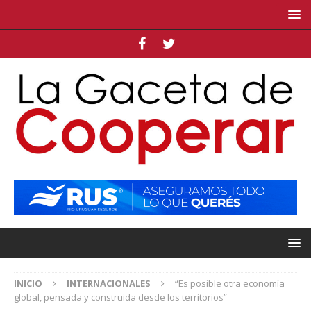
INICIO
INTERNACIONALES
“Es posible otra economía
global, pensada y construida desde los territorios”