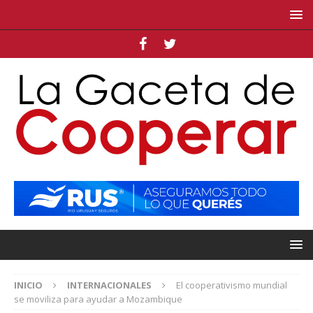
INICIO
INTERNACIONALES
El cooperativismo mundial
se moviliza para ayudar a Mozambique