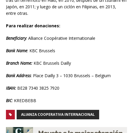
tras un terremoto en Haití, en 2010; después de un tsunami en
Japón, en 2011; y luego de un ciclón en Filipinas, en 2013,
entre otras.
Para realizar donaciones:
Beneficiary
: Alliance Coopérative Internationale
Bank Name
: KBC Brussels
Branch Name:
KBC Brussels Dailly
Bank Address
: Place Dailly 3 – 1030 Brussels – Belgium
IBAN:
BE28 7340 3825 7920
BIC
: KREDBEBB
ALIANZA COOPERATIVA INTERNACIONAL