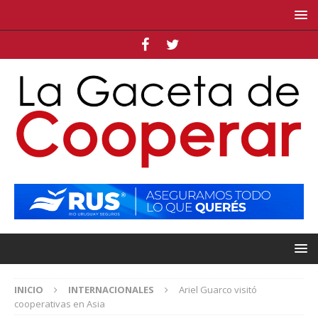
INICIO
INTERNACIONALES
Ariel Guarco visitó
cooperativas en Asia