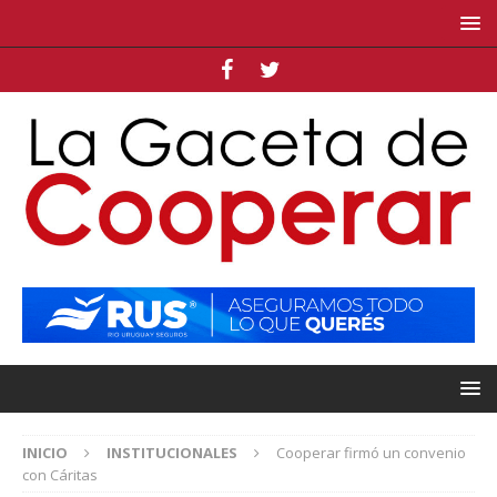
INICIO
INSTITUCIONALES
Cooperar firmó un convenio
con Cáritas