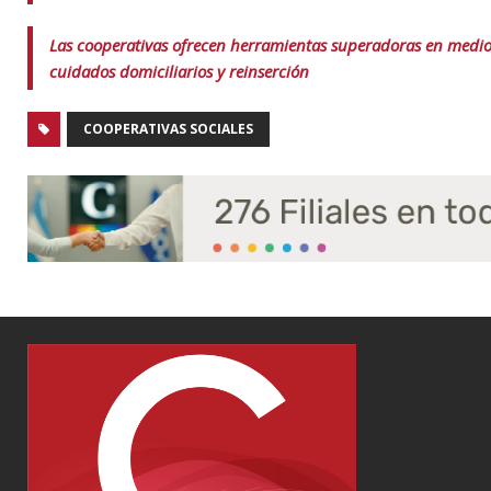
Las cooperativas ofrecen herramientas superadoras en medi
cuidados domiciliarios y reinserción
COOPERATIVAS SOCIALES