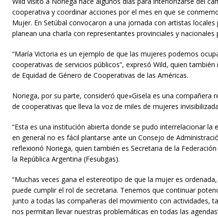
Wild visitó a Noriega hace algunos días para interiorizarse del ca
cooperativa y coordinar acciones por el mes en que se conmemora
Mujer. En Setúbal convocaron a una jornada con artistas locales 
planean una charla con representantes provinciales y nacionales 
“María Victoria es un ejemplo de que las mujeres podemos ocupa
cooperativas de servicios públicos”, expresó Wild, quien también 
de Equidad de Género de Cooperativas de las Américas.
Noriega, por su parte, consideró que»Gisela es una compañera r
de cooperativas que lleva la voz de miles de mujeres invisibiliza
“Esta es una institución abierta donde se pudo interrelacionar la 
en general no es fácil plantarse ante un Consejo de Administraci
reflexionó Noriega, quien también es Secretaria de la Federación
la República Argentina (Fesubgas).
“Muchas veces gana el estereotipo de que la mujer es ordenada, 
puede cumplir el rol de secretaria. Tenemos que continuar poten
junto a todas las compañeras del movimiento con actividades, t
nos permitan llevar nuestras problemáticas en todas las agendas