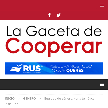
INICIO
GÉNERO
Equidad de género, «una temática
urgente»