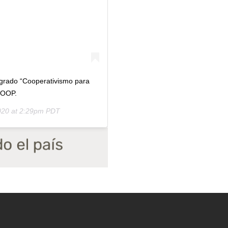
osgrado “Cooperativismo para
COOP.
020 at 2:29pm PDT