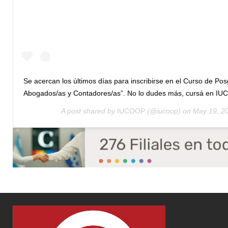
Se acercan los últimos días para inscribirse en el Curso de P
Abogados/as y Contadores/as”. No lo dudes más, cursá en IU
A post shared by
IUCOOP
(@iucoop) on
May 19, 2