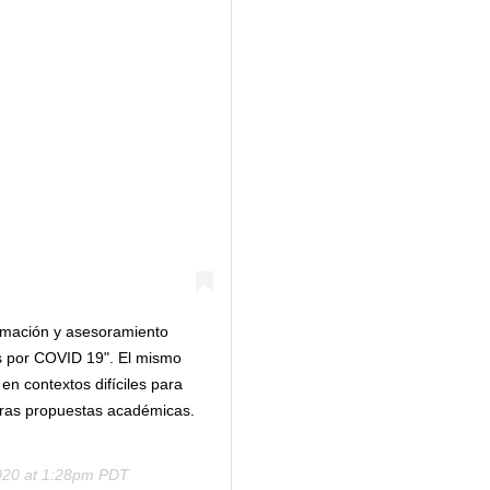
rmación y asesoramiento
as por COVID 19". El mismo
en contextos difíciles para
as propuestas académicas.
020 at 1:28pm PDT