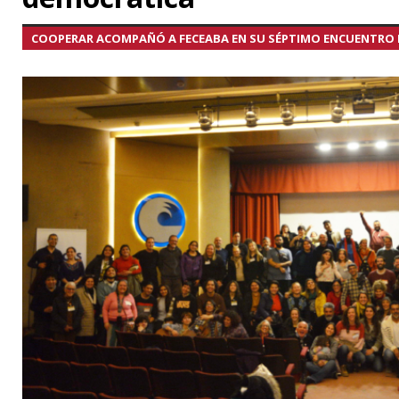
COOPERAR ACOMPAÑÓ A FECEABA EN SU SÉPTIMO ENCUENTRO 