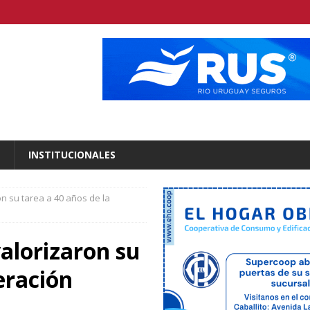
INSTITUCIONALES
n su tarea a 40 años de la
alorizaron su
eración