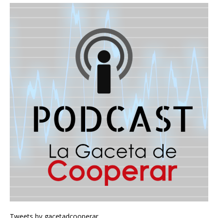
Tweets by gacetadcooperar