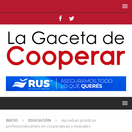
INICIO
EDUCACIÓN
Aprueban prácticas
profesionalizantes en cooperativas y mutuales