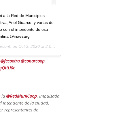
 a la Red de Municipios
va, Ariel Guarco, y varias de
o con el intendente de esa
entina @inaesarg
rconf) on
Oct 2, 2020 at 2:03pm PDT
@fecootra
@conarcoop
GqQttU0e
 la
@RedMuniCoop
, impulsada
el intendente de la ciudad,
or representantes de