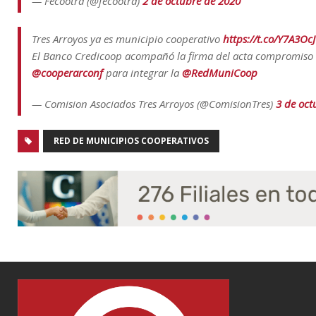
— Fecootra (@fecootra)
2 de octubre de 2020
Tres Arroyos ya es municipio cooperativo
https://t.co/Y7A3Oc
El Banco Credicoop acompañó la firma del acta compromiso 
@cooperarconf
para integrar la
@RedMuniCoop
— Comision Asociados Tres Arroyos (@ComisionTres)
3 de oct
RED DE MUNICIPIOS COOPERATIVOS