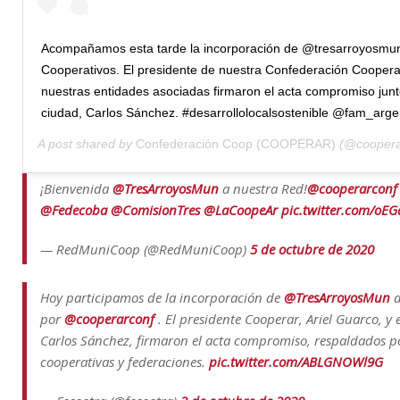
Acompañamos esta tarde la incorporación de @tresarroyosmuni
Cooperativos. El presidente de nuestra Confederación Cooperati
nuestras entidades asociadas firmaron el acta compromiso junt
ciudad, Carlos Sánchez. #desarrollolocalsostenible @fam_arg
A post shared by
Confederación Coop (COOPERAR)
(@coopera
¡Bienvenida
@TresArroyosMun
a nuestra Red!
@cooperarconf
@Fedecoba
@ComisionTres
@LaCoopeAr
pic.twitter.com/oE
— RedMuniCoop (@RedMuniCoop)
5 de octubre de 2020
Hoy participamos de la incorporación de
@TresArroyosMun
a
por
@cooperarconf
. El presidente Cooperar, Ariel Guarco, y 
Carlos Sánchez, firmaron el acta compromiso, respaldados p
cooperativas y federaciones.
pic.twitter.com/ABLGNOWl9G