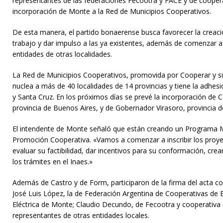
representantes de las federaciones Fecootra y FACE y de cooperat
incorporación de Monte a la Red de Municipios Cooperativos.
De esta manera, el partido bonaerense busca favorecer la creac
trabajo y dar impulso a las ya existentes, además de comenzar 
entidades de otras localidades.
La Red de Municipios Cooperativos, promovida por Cooperar y s
nuclea a más de 40 localidades de 14 provincias y tiene la adhes
y Santa Cruz. En los próximos días se prevé la incorporación de
provincia de Buenos Aires, y de Gobernador Virasoro, provincia d
El intendente de Monte señaló que están creando un Programa M
Promoción Cooperativa. «Vamos a comenzar a inscribir los proye
evaluar su factibilidad, dar incentivos para su conformación, crearl
los trámites en el Inaes.»
Además de Castro y de Form, participaron de la firma del acta
José Luis López, la de Federación Argentina de Cooperativas de E
Eléctrica de Monte; Claudio Decundo, de Fecootra y cooperativa 
representantes de otras entidades locales.