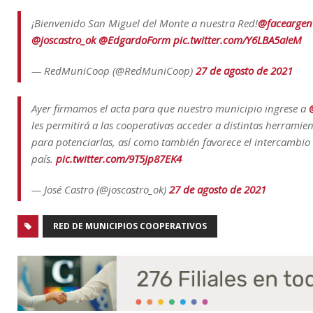
¡Bienvenido San Miguel del Monte a nuestra Red!
@faceargen
@joscastro_ok
@EdgardoForm
pic.twitter.com/Y6LBA5aIeM
— RedMuniCoop (@RedMuniCoop)
27 de agosto de 2021
Ayer firmamos el acta para que nuestro municipio ingrese a
les permitirá a las cooperativas acceder a distintas herrami
para potenciarlas, así como también favorece el intercambio 
país.
pic.twitter.com/9T5Jp87EK4
— José Castro (@joscastro_ok)
27 de agosto de 2021
RED DE MUNICIPIOS COOPERATIVOS