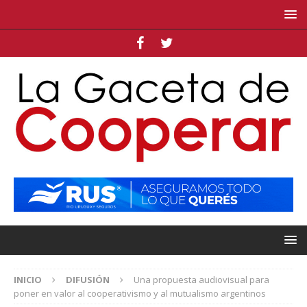
INICIO
DIFUSIÓN
Una propuesta audiovisual para
poner en valor al cooperativismo y al mutualismo argentinos