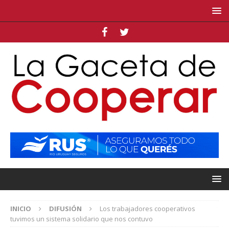
INICIO
DIFUSIÓN
Los trabajadores cooperativos
tuvimos un sistema solidario que nos contuvo