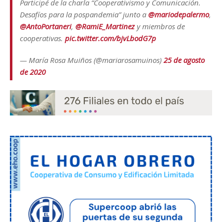
Participé de la charla “Cooperativismo y Comunicación.
Desafíos para la pospandemia” junto a
@mariodepalermo
,
@AntoPortaneri
,
@RamiE_Martinez
y miembros de
cooperativas.
pic.twitter.com/bjvLbodG7p
— María Rosa Muiños (@mariarosamuinos)
25 de agosto
de 2020