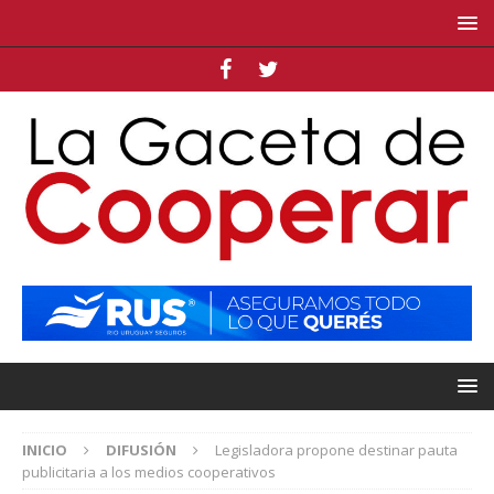
INICIO
DIFUSIÓN
Legisladora propone destinar pauta
publicitaria a los medios cooperativos